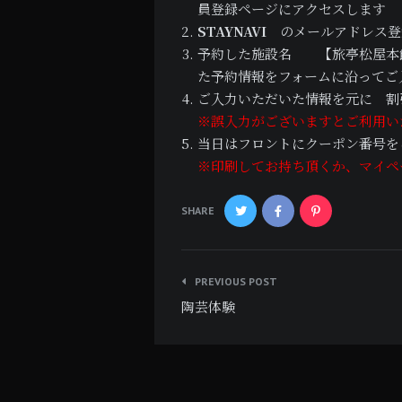
員登録ページにアクセスします
STAYNAVI
のメールアドレス登
予約した施設名 【旅亭松屋本館S
た予約情報をフォームに沿ってご
ご入力いただいた情報を元に 割
※誤入力がございますとご利用い
当日はフロントにクーポン番号を
※印刷してお持ち頂くか、マイペ
SHARE
投
PREVIOUS POST
稿
陶芸体験
ナ
ビ
ゲ