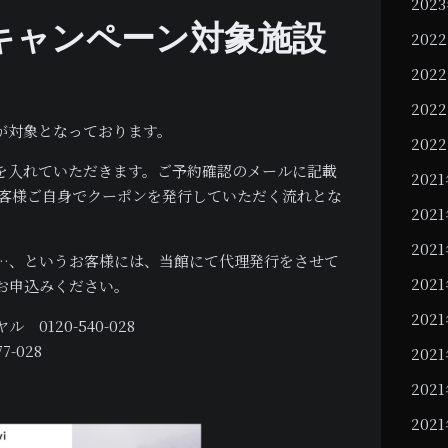
202
ルキャンペーン対象施設
202
202
202
が対象となっております。
202
を入れていただきます。ご予約確認のメールに記載
202
お客様ご自身でクーポンを発行していただく流れとな
202
202
…、というお客様には、当館にて代理発行をさせて
202
お申込みください。
202
イヤル
0120-540-028
77-028
202
202
202