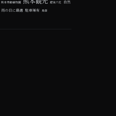
熊本観光
自然
熊本市動植物園
肥後六花
雨の日に最適
駐車場有
鳥居