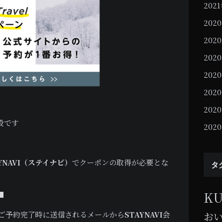
202
202
202
202
202
202
202
設です
202
AYNAVI（ステイナビ）
でクーポンの取得が必要とな
タ
K
■
をご予約完了時に送信されるメールから
STAYNAVI
会
お