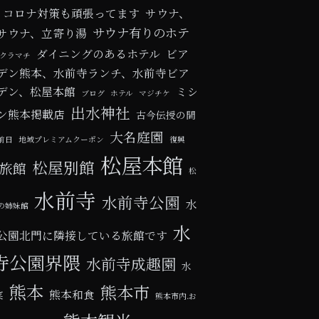
コロナ対策も頑張ってます
サウナ、
サウナ有りのホテ
サウナ、立寄り湯
ダイニングのあるホテル
ビア
クラマチ
デン熊本、水前寺ランチ、水前寺ビア
デン、松屋本館
ミシ
ブログ
ホテル
マジチケ
出水神社
ン熊本掲載店
古今伝授の間
大名庭園
前日
地域プレミアムクーポン
復興
松屋本館
松屋別館
旅館
松
水前寺
水前寺公園
水
の姉妹館
水
公園北門に隣接している旅館です
寺公園界隈
水前寺成趣園
水
熊本
熊本市
熊本和食
菜
熊本市内.お