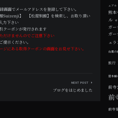
ュアル
録画面でメールアドレスを登録して下さい。
熊本
uizenji】 【松屋別館】を検索し、お取り頂い
ル
サ
入力下さい
ガー
引クーポンが発行されます
ガー
ただけませんのでご注意下さい
ご提示ください。
ュラ
ージにある取得クーポンの画面をお見せ下さい。
台風の
旅行
屋本館
NEXT POST
前寺
ブログをはじめました
前
前寺