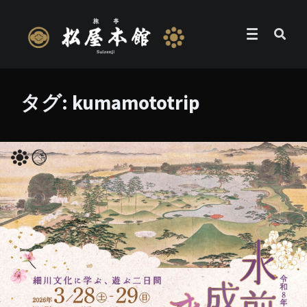
タグ:
kumamototrip