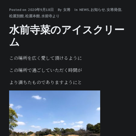
Posted on
2020年9月18日
By
女将
In
NEWS
,
お知らせ
,
女将発信
,
松屋別館
,
松屋本館
,
水前寺より
水前寺菜のアイスクリー
ム
この場所を広く愛して頂けるように
この場所で過ごしていただく時間が
より満ちたものでありますようにと