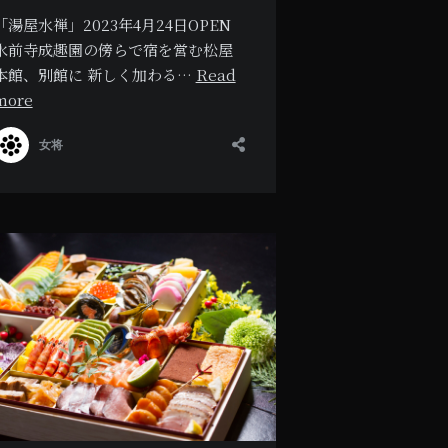
「湯屋水禅」2023年4月24日OPEN
水前寺成趣園の傍らで宿を営む松屋
本館、別館に 新しく加わる…
Read
more
女将