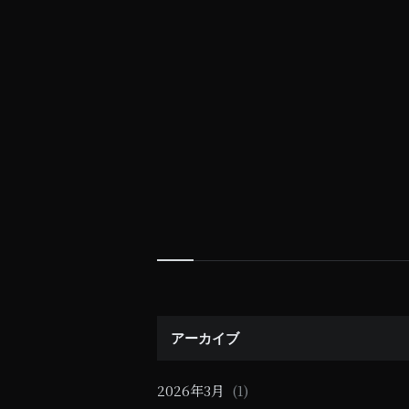
投
稿
ナ
ビ
ゲ
Widgets
ー
アーカイブ
シ
ョ
2026年3月
(1)