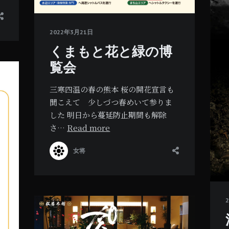
2022年3月21日
くまもと花と緑の博
覧会
三寒四温の春の熊本 桜の開花宣言も
聞こえて 少しづつ春めいて参りま
した 明日から蔓延防止期間も解除
さ…
Read more
女将