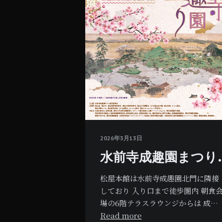
2026年3月13日
水前寺成趣園まつり.
松屋本館は水前寺成趣園北門に隣接
しており 入り口まで徒歩圏内 朝食
場の6階テラスラウンジからは 成…
Read more