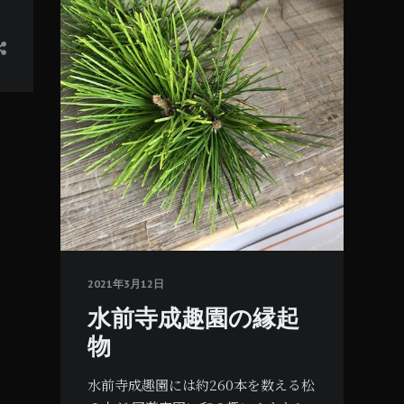
2021年3月12日
水前寺成趣園の縁起
物
水前寺成趣園には約260本を数える松