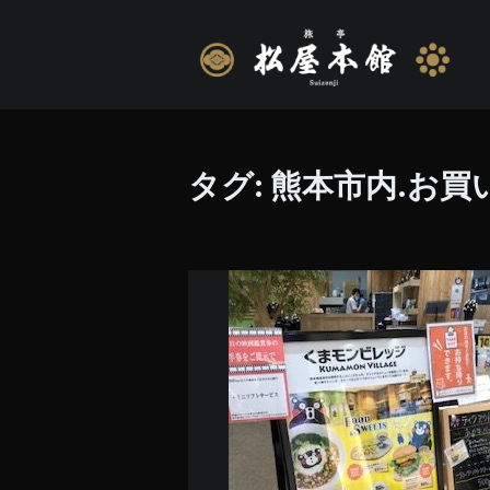
タグ:
熊本市内.お買