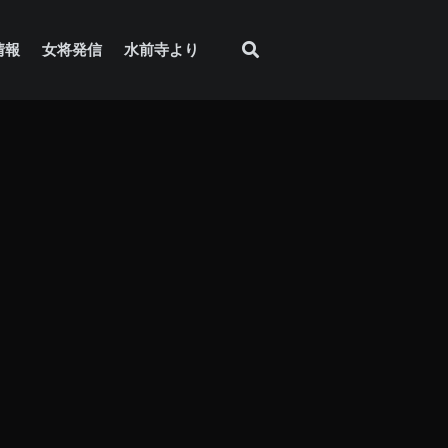
情報
女将発信
水前寺より