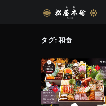
タグ:
和食