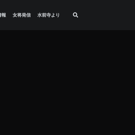
情報
女将発信
水前寺より