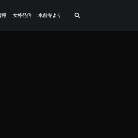
情報
女将発信
水前寺より